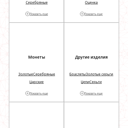
Серебряные
Оценка
Золотые с бриллиантами
Проверка бриллиантов на
+
+
Показать еще
Показать еще
Заложить
подлинность
Монеты
Другие изделия
Золотые
Серебряные
Браслеты
Золотые серьги
Царские
Цепи
Серьги
Георгий Победоносец
Столовое серебро
Кресты
+
+
Показать еще
Показать еще
Серебряные цепочки
Серебряные ложки
Серебряные часы