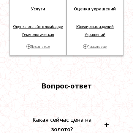
Услуги
Оценка украшений
Оценка-онлайн в ломбарде
Ювелирных изделий
Геммологическая
Украшений
экспертиза
Изделий по фотографии
+
+
Показать еще
Показать еще
Часов
Часов по фотографии
Швейцарских часов
Карманных часов
Вопрос-ответ
Какая сейчас цена на
+
золото?