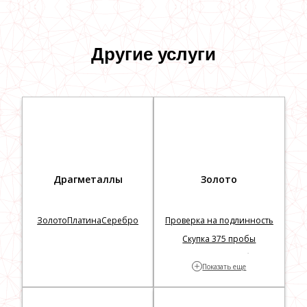
Другие услуги
Драгметаллы
Золото
Золото
Платина
Серебро
Проверка на подлинность
Скупка 375 пробы
Скупка 583 пробы
+
Показать еще
Скупка 585 пробы
750
999
Без выкупа
Без пробы