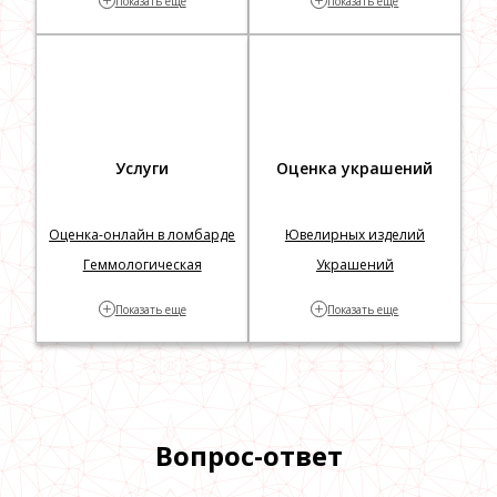
+
+
Показать еще
Показать еще
Серебряные цепочки
Серебряные ложки
Серебряные часы
Услуги
Оценка украшений
Оценка-онлайн в ломбарде
Ювелирных изделий
Геммологическая
Украшений
экспертиза
Изделий по фотографии
+
+
Показать еще
Показать еще
Часов
Часов по фотографии
Швейцарских часов
Карманных часов
Вопрос-ответ