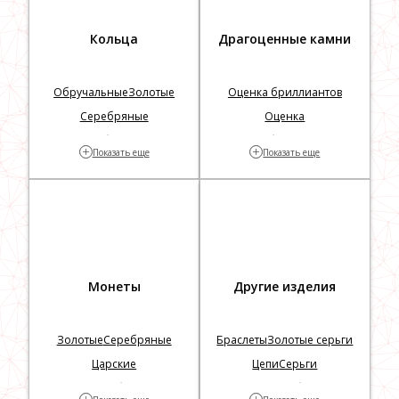
драгоценными камнями
Кольца
Драгоценные камни
Обручальные
Золотые
Оценка бриллиантов
Серебряные
Оценка
Золотые с бриллиантами
Проверка бриллиантов на
+
+
Показать еще
Показать еще
Заложить
подлинность
Монеты
Другие изделия
Золотые
Серебряные
Браслеты
Золотые серьги
Царские
Цепи
Серьги
Георгий Победоносец
Столовое серебро
Кресты