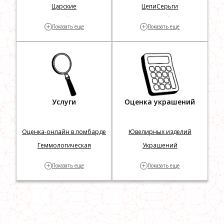
Царские
Цепи
Серьги
Георгий Победоносец
Столовое серебро
Кресты
+
+
Показать еще
Показать еще
Серебряные цепочки
Серебряные ложки
Серебряные часы
Услуги
Оценка украшений
Оценка-онлайн в ломбарде
Ювелирных изделий
Геммологическая
Украшений
экспертиза
Изделий по фотографии
+
+
Показать еще
Показать еще
Часов
Часов по фотографии
Швейцарских часов
Карманных часов