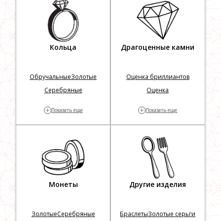
Драгоценности
Украшения с
драгоценными камнями
Кольца
Драгоценные камни
Обручальные
Золотые
Оценка бриллиантов
Серебряные
Оценка
Золотые с бриллиантами
Проверка бриллиантов на
+
+
Показать еще
Показать еще
Заложить
подлинность
Монеты
Другие изделия
Золотые
Серебряные
Браслеты
Золотые серьги