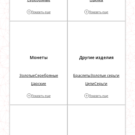
Золотые с бриллиантами
Проверка бриллиантов на
+
+
Показать еще
Показать еще
Заложить
подлинность
Монеты
Другие изделия
Золотые
Серебряные
Браслеты
Золотые серьги
Царские
Цепи
Серьги
Георгий Победоносец
Столовое серебро
Кресты
+
+
Показать еще
Показать еще
Серебряные цепочки
Серебряные ложки
Серебряные часы