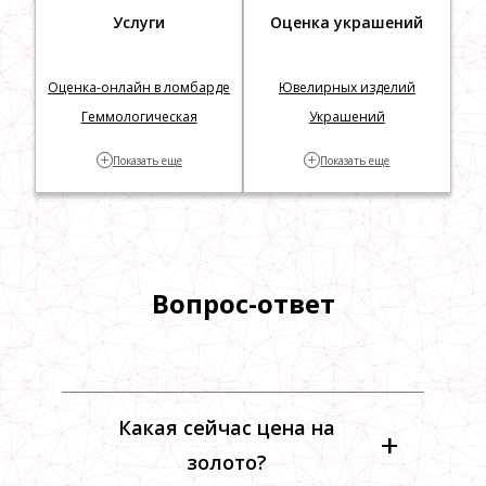
Услуги
Оценка украшений
Оценка-онлайн в ломбарде
Ювелирных изделий
Геммологическая
Украшений
экспертиза
Изделий по фотографии
+
+
Показать еще
Показать еще
Часов
Часов по фотографии
Швейцарских часов
Карманных часов
Вопрос-ответ
Какая сейчас цена на
+
золото?