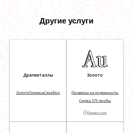
Другие услуги
Драгметаллы
Золото
Золото
Платина
Серебро
Проверка на подлинность
Скупка 375 пробы
Скупка 583 пробы
+
Показать еще
Скупка 585 пробы
750
999
Без выкупа
Без пробы
Белое золото
Слитки