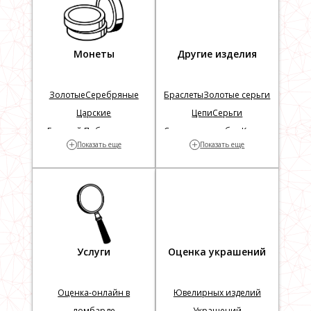
Монеты
Другие изделия
Золотые
Серебряные
Браслеты
Золотые серьги
Царские
Цепи
Серьги
Георгий Победоносец
Столовое серебро
Кресты
+
+
Показать еще
Показать еще
Серебряные цепочки
Серебряные ложки
Серебряные часы
Услуги
Оценка украшений
Оценка-онлайн в
Ювелирных изделий
ломбарде
Украшений