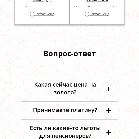
Геммологическая
Изделий по фотографии
+
+
Показать еще
Показать еще
экспертиза
Часов
Часов по фотографии
Швейцарских часов
Карманных часов
Вопрос-ответ
Какая сейчас цена на
+
золото?
+
Принимаете платину?
Есть ли какие-то льготы
+
для пенсионеров?