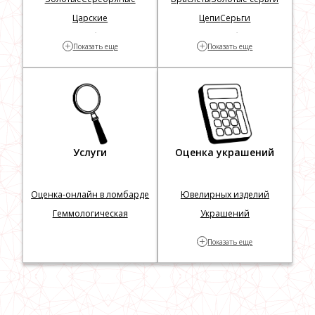
Царские
Цепи
Серьги
Георгий Победоносец
Столовое серебро
Кресты
+
+
Показать еще
Показать еще
Серебряные цепочки
Серебряные ложки
Серебряные часы
Услуги
Оценка украшений
Оценка-онлайн в ломбарде
Ювелирных изделий
Геммологическая
Украшений
экспертиза
Изделий по фотографии
+
Показать еще
Часов
Часов по фотографии
Швейцарских часов
Карманных часов