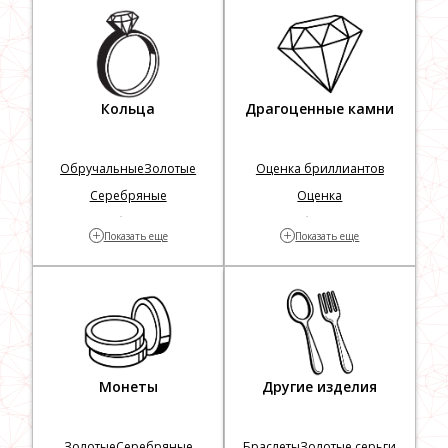
Драгоценности
Украшения с
драгоценными камнями
Кольца
Драгоценные камни
Обручальные
Золотые
Оценка бриллиантов
Серебряные
Оценка
Золотые с бриллиантами
Проверка бриллиантов на
+
+
Показать еще
Показать еще
Заложить
подлинность
Монеты
Другие изделия
Золотые
Серебряные
Браслеты
Золотые серьги