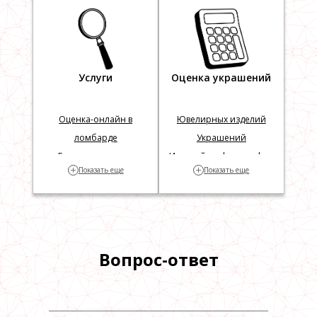
Серебряные часы
Услуги
Оценка украшений
Оценка-онлайн в
Ювелирных изделий
ломбарде
Украшений
Геммологическая
Изделий по фотографии
+
+
Показать еще
Показать еще
экспертиза
Часов
Часов по фотографии
Швейцарских часов
Карманных часов
Вопрос-ответ